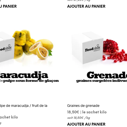
g
soit
27,25
€
/
kg
U PANIER
AJOUTER AU PANIER
pe de maracudja / fruit de la
Graines de grenade
18,50
€
 | le sachet kilo
 sachet kilo
soit
18,50
€
/
kg
g
AJOUTER AU PANIER