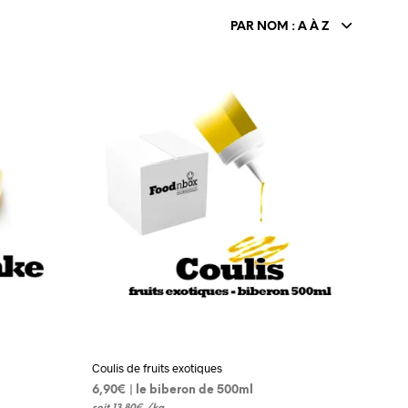
PAR NOM : A À Z
Coulis de fruits exotiques
6,90
€
 | le biberon de 500ml