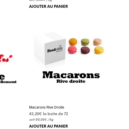
soit
13,80
€
/
kg
AJOUTER AU PANIER
Macarons Rive Droite
43,20
€
 la boite de 72
soit
50,00
€
/
kg
AJOUTER AU PANIER