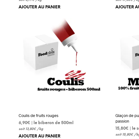
soit
8,77
€
/
kg
soit
17,35
€
/
k
AJOUTER AU PANIER
AJOUTER A
Coulis de fruits rouges
Glaçon de pul
passion
6,90
€
 | le biberon de 500ml
15,80
€
 | le
soit
13,80
€
/
kg
soit
15,80
€
/
k
AJOUTER AU PANIER