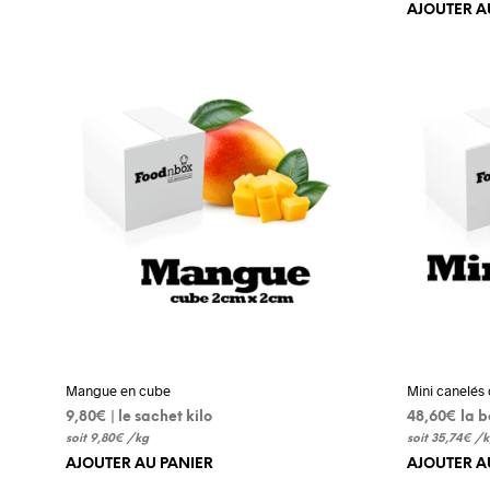
AJOUTER A
Mangue en cube
Mini canelés
9,80
€
 | le sachet kilo
48,60
€
 la 
soit
9,80
€
/
kg
soit
35,74
€
/
k
AJOUTER AU PANIER
AJOUTER A