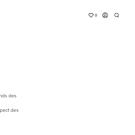
0
ands des
spect des