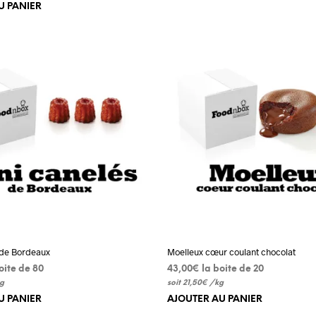
U PANIER
 de Bordeaux
Moelleux cœur coulant chocolat
boite de 80
43,00
€
 la boite de 20
g
soit
21,50
€
/
kg
U PANIER
AJOUTER AU PANIER